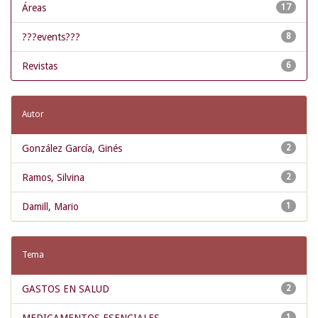
Áreas
17
???events???
8
Revistas
6
Autor
González García, Ginés
2
Ramos, Silvina
2
Damill, Mario
1
Tema
GASTOS EN SALUD
2
1