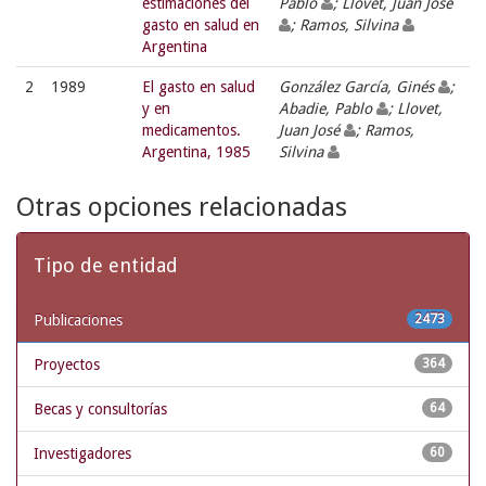
estimaciones del
Pablo
; Llovet, Juan José
gasto en salud en
; Ramos, Silvina
Argentina
2
1989
El gasto en salud
González García, Ginés
;
y en
Abadie, Pablo
; Llovet,
medicamentos.
Juan José
; Ramos,
Argentina, 1985
Silvina
Otras opciones relacionadas
Tipo de entidad
Publicaciones
2473
Proyectos
364
Becas y consultorías
64
Investigadores
60