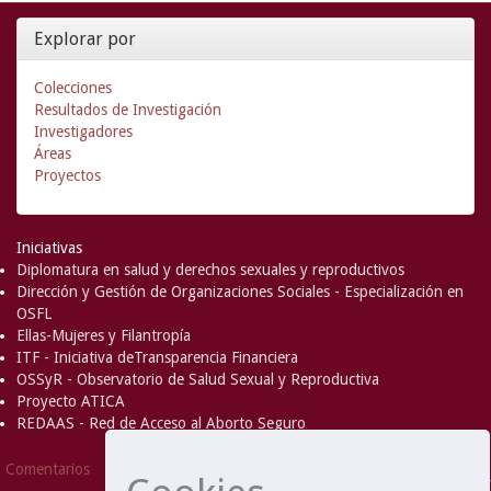
Explorar por
Colecciones
Resultados de Investigación
Investigadores
Áreas
Proyectos
Iniciativas
Diplomatura en salud y derechos sexuales y reproductivos
Dirección y Gestión de Organizaciones Sociales - Especialización en
OSFL
Ellas-Mujeres y Filantropía
ITF - Iniciativa deTransparencia Financiera
OSSyR - Observatorio de Salud Sexual y Reproductiva
Proyecto ATICA
REDAAS - Red de Acceso al Aborto Seguro
DSpace Software
Copyright © 2002-
Comentarios
2008
MIT
and
Hewlett-Packard
- Extensión mantenida y