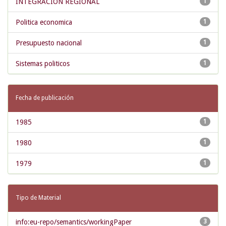
INTEGRACION REGIONAL
1
Politica economica
1
Presupuesto nacional
1
Sistemas politicos
1
Fecha de publicación
1985
1
1980
1
1979
1
Tipo de Material
info:eu-repo/semantics/workingPaper
3