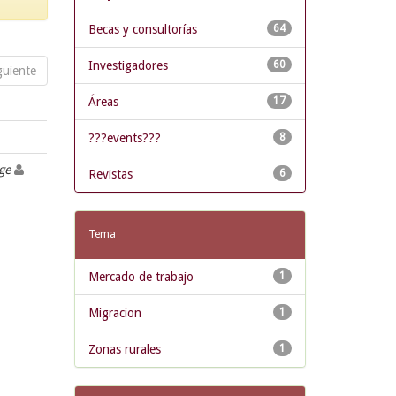
Becas y consultorías
64
Investigadores
60
guiente
Áreas
17
???events???
8
rge
Revistas
6
Tema
Mercado de trabajo
1
Migracion
1
Zonas rurales
1