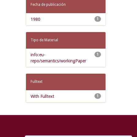
Fecha de publicación
1980
1
Tipo de Material
info:eu-
1
repo/semantics/workingPaper
Fulltext
With Fulltext
1