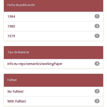
Fecha de publicación
1984
1
1980
2
1979
1
Tipo de Material
info:eu-repo/semantics/workingPaper
4
Fulltext
No Fulltext
2
With Fulltext
2