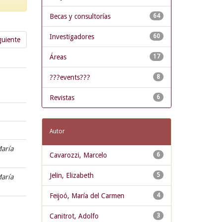
Becas y consultorías
64
Investigadores
60
guiente
Áreas
17
???events???
8
Revistas
6
Autor
María
Cavarozzi, Marcelo
6
Jelin, Elizabeth
5
María
Feijoó, María del Carmen
4
Canitrot, Adolfo
3