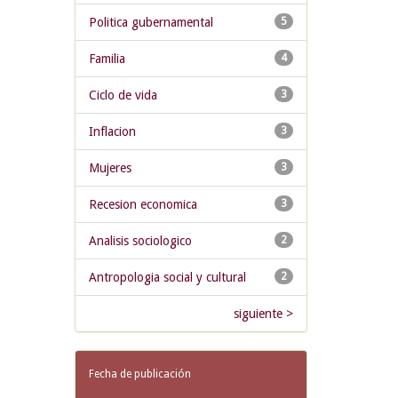
Politica gubernamental
5
Familia
4
Ciclo de vida
3
Inflacion
3
Mujeres
3
Recesion economica
3
Analisis sociologico
2
Antropologia social y cultural
2
siguiente >
Fecha de publicación