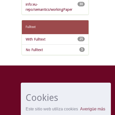
info:eu-
30
repo/semantics/workingPaper
Fulltext
With Fulltext
25
No Fulltext
5
Cookies
Este sitio web utiliza cookies
Averigüe más