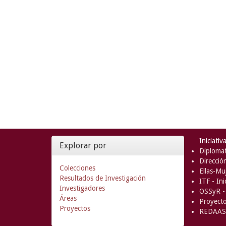
Iniciativ
Explorar por
Diplomat
Direcció
Colecciones
Ellas-Muj
Resultados de Investigación
ITF - In
Investigadores
OSSyR - 
Áreas
Proyect
Proyectos
REDAAS 