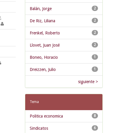
Balán, Jorge
2
,
De Riz, Liliana
2
e
Frenkel, Roberto
2
Llovet, Juan José
2
Boneo, Horacio
1
Dreizzen, Julio
1
siguiente >
Tema
Politica economica
8
Sindicatos
6