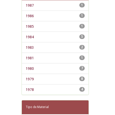
1987
1
1986
1
1985
1
1984
5
1983
2
1981
1
1980
7
1979
8
1978
4
Tipo de Material