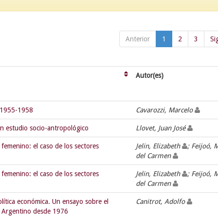
Anterior
1
2
3
Si
Autor(es)
, 1955-1958
Cavarozzi, Marcelo
un estudio socio-antropológico
Llovet, Juan José
a femenino: el caso de los sectores
Jelin, Elizabeth
; Feijoó, 
del Carmen
a femenino: el caso de los sectores
Jelin, Elizabeth
; Feijoó, 
del Carmen
olítica económica. Un ensayo sobre el
Canitrot, Adolfo
 Argentino desde 1976