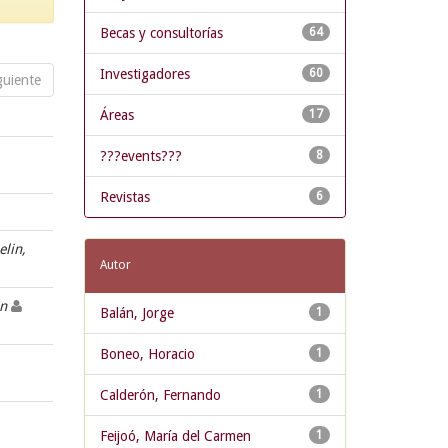
Becas y consultorías
64
Investigadores
60
guiente
Áreas
17
???events???
8
Revistas
6
Jelin,
Autor
en
Balán, Jorge
1
Boneo, Horacio
1
Calderón, Fernando
1
Feijoó, María del Carmen
1