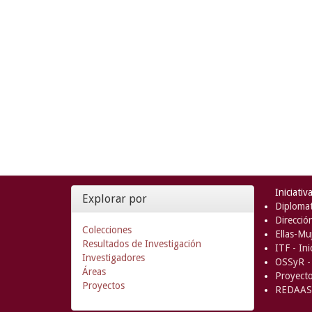
Iniciativ
Explorar por
Diplomat
Direcció
Colecciones
Ellas-Muj
Resultados de Investigación
ITF - In
Investigadores
OSSyR - 
Áreas
Proyect
Proyectos
REDAAS 