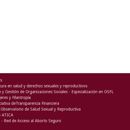
as
ura en salud y derechos sexuales y reproductivos
n y Gestión de Organizaciones Sociales - Especialización en OSFL
eres y Filantropía
iciativa deTransparencia Financiera
Observatorio de Salud Sexual y Reproductiva
o ATICA
- Red de Acceso al Aborto Seguro