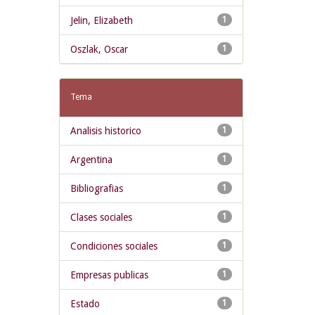
Jelin, Elizabeth
1
Oszlak, Oscar
1
Tema
Analisis historico
1
Argentina
1
Bibliografias
1
Clases sociales
1
Condiciones sociales
1
Empresas publicas
1
Estado
1