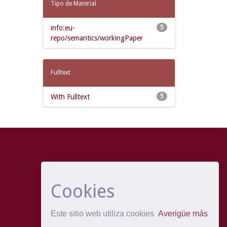
Tipo de Material
info:eu-
5
repo/semantics/workingPaper
Fulltext
With Fulltext
5
Cookies
Este sitio web utiliza cookies
Averigüe más