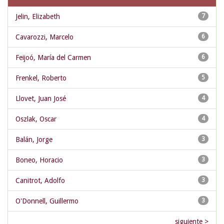
Jelin, Elizabeth
7
Cavarozzi, Marcelo
6
Feijoó, María del Carmen
6
Frenkel, Roberto
5
Llovet, Juan José
4
Oszlak, Oscar
4
Balán, Jorge
3
Boneo, Horacio
3
Canitrot, Adolfo
3
O'Donnell, Guillermo
3
siguiente >