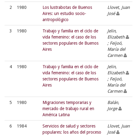
2
1980
Los lustrabotas de Buenos
Llovet, Juan
Aires: un estudio socio-
José
antropológico
3
1980
Trabajo y familia en el ciclo de
Jelin,
vida femenino: el caso de los
Elizabeth
sectores populares de Buenos
; Feijoó,
Aires
María del
Carmen
4
1980
Trabajo y familia en el ciclo de
Jelin,
vida femenino: el caso de los
Elizabeth
sectores populares de Buenos
; Feijoó,
Aires
María del
Carmen
5
1980
Migraciones temporarias y
Balán,
mercado de trabajo rural en
Jorge
América Latina
6
1984
Servicios de salud y sectores
Llovet, Juan
populares: los años del proceso
José