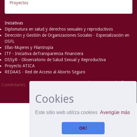
Proyectos
Iniciativas
Diplomatura en salud y derechos sexuales y reproductivos
Dirección y Gestión de Organizaciones Sociales - Especialización en
OSFL
Ellas-Mujeres y Filantropía
ITF - Iniciativa deTransparencia Financiera
OSSyR - Observatorio de Salud Sexual y Reproductiva
Proyecto ATICA
REDAAS - Red de Acceso al Aborto Seguro
DSpace Software
Copyright © 2002-
Comentarios
2008
MIT
and
Hewlett-Packard
- Extensión mantenida y
Cookies
optimizado por
Este sitio web utiliza cookies
Averigüe más
OK!