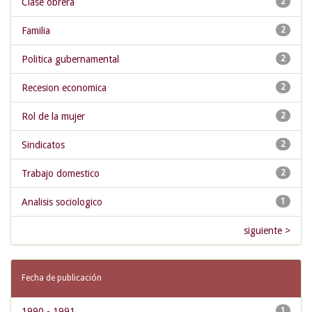
Clase obrera
2
Familia
2
Politica gubernamental
2
Recesion economica
2
Rol de la mujer
2
Sindicatos
2
Trabajo domestico
2
Analisis sociologico
1
siguiente >
Fecha de publicación
1990 - 1991
1