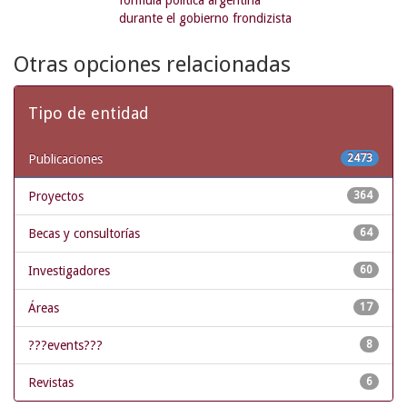
fórmula política argentina
durante el gobierno frondizista
Otras opciones relacionadas
Tipo de entidad
Publicaciones
2473
Proyectos
364
Becas y consultorías
64
Investigadores
60
Áreas
17
???events???
8
Revistas
6