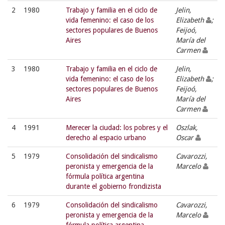
2
1980
Trabajo y familia en el ciclo de
Jelin,
vida femenino: el caso de los
Elizabeth
;
sectores populares de Buenos
Feijoó,
Aires
María del
Carmen
3
1980
Trabajo y familia en el ciclo de
Jelin,
vida femenino: el caso de los
Elizabeth
;
sectores populares de Buenos
Feijoó,
Aires
María del
Carmen
4
1991
Merecer la ciudad: los pobres y el
Oszlak,
derecho al espacio urbano
Oscar
5
1979
Consolidación del sindicalismo
Cavarozzi,
peronista y emergencia de la
Marcelo
fórmula política argentina
durante el gobierno frondizista
6
1979
Consolidación del sindicalismo
Cavarozzi,
peronista y emergencia de la
Marcelo