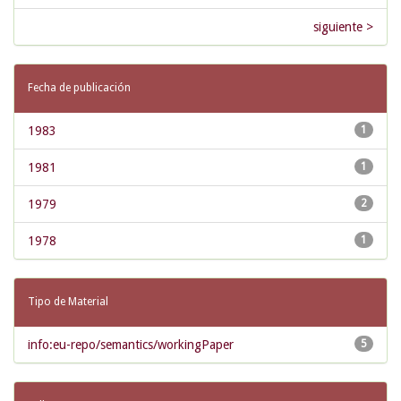
siguiente >
Fecha de publicación
1983
1
1981
1
1979
2
1978
1
Tipo de Material
info:eu-repo/semantics/workingPaper
5