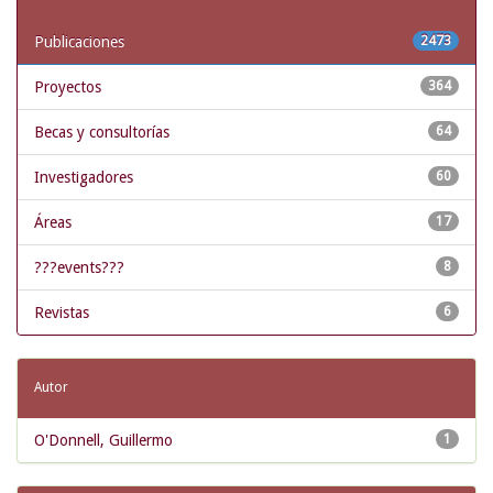
Publicaciones
2473
Proyectos
364
Becas y consultorías
64
Investigadores
60
Áreas
17
???events???
8
Revistas
6
Autor
O'Donnell, Guillermo
1