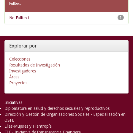
Fulltext
No Fulltext
1
Explorar por
Colecciones
Resultados de Investigación
Investigadores
Áreas
Proyectos
Iniciativas
Diplomatura en salud y derechos sexuales y reproductivos
Dirección y Gestión de Organizaciones Sociales - Especialización en
OSFL
Ellas-Mujeres y Filantropía
ITF - Iniciativa deTransparencia Financiera