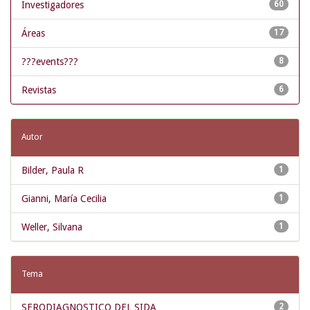
Investigadores
60
Áreas
17
???events???
8
Revistas
6
Autor
Bilder, Paula R
1
Gianni, María Cecilia
1
Weller, Silvana
1
Tema
SERODIAGNOSTICO DEL SIDA
2