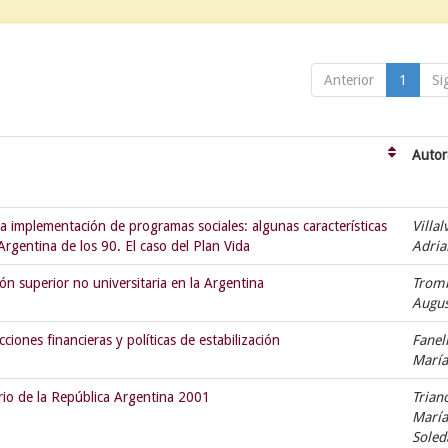
Anterior
1
Si
Autor
la implementación de programas sociales: algunas características
Villal
 Argentina de los 90. El caso del Plan Vida
Adri
ón superior no universitaria en la Argentina
Tromb
Augu
ciones financieras y políticas de estabilización
Fanell
Marí
rio de la República Argentina 2001
Trian
María
Sole