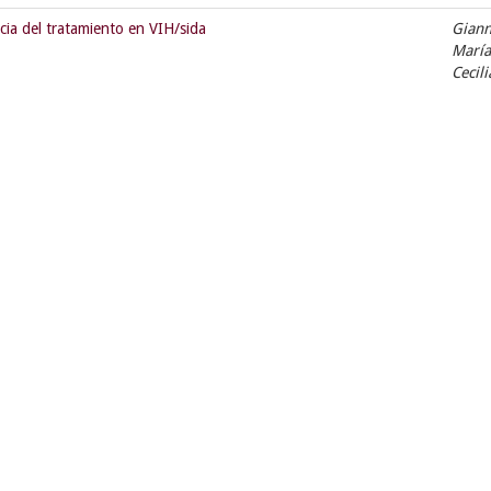
cia del tratamiento en VIH/sida
Giann
María
Cecil