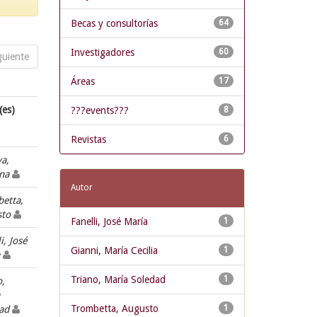
Becas y consultorías
64
Investigadores
60
guiente
Áreas
17
(es)
???events???
8
Revistas
6
va,
ana
Autor
etta,
sto
Fanelli, José María
1
i, José
Gianni, María Cecilia
1
a
Triano, María Soledad
1
o,
Trombetta, Augusto
1
dad