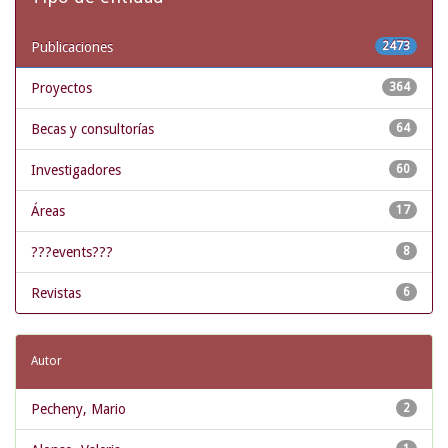
Publicaciones
2473
Proyectos
364
Becas y consultorías
64
Investigadores
60
Áreas
17
???events???
8
Revistas
6
Autor
Pecheny, Mario
2