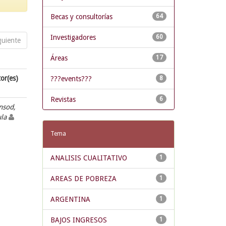
Becas y consultorías
64
Investigadores
60
guiente
Áreas
17
or(es)
???events???
8
Revistas
6
nsod,
ula
Tema
ANALISIS CUALITATIVO
1
AREAS DE POBREZA
1
ARGENTINA
1
BAJOS INGRESOS
1