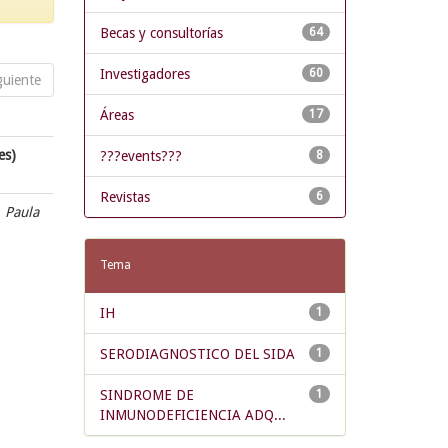
Becas y consultorías
64
Investigadores
60
guiente
Áreas
17
es)
???events???
8
Revistas
6
, Paula
Tema
IH
1
SERODIAGNOSTICO DEL SIDA
1
SINDROME DE
1
INMUNODEFICIENCIA ADQ...