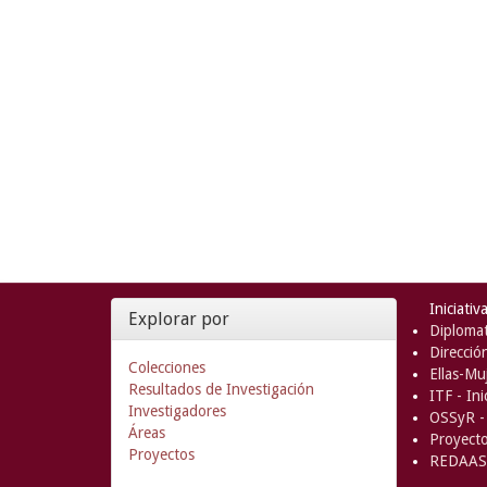
Iniciativ
Explorar por
Diplomat
Direcció
Colecciones
Ellas-Muj
Resultados de Investigación
ITF - In
Investigadores
OSSyR - 
Áreas
Proyect
Proyectos
REDAAS 