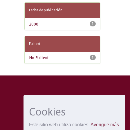
Fecha de publicación
2006
1
Fulltext
No Fulltext
1
Cookies
Este sitio web utiliza cookies
Averigüe más