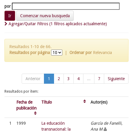
por
Comenzar nueva busqueda
Agregar/Quitar Filtros (1 filtros aplicados actualmente)
Resultados 1-10 de 66.
Resultados por página
|
Ordenar por
Relevancia
Anterior
1
2
3
4
...
7
Siguiente
Resultados por ítem:
Fecha de
Título
Autor(es)
publicación
1
1999
La educación
García de Fanelli,
transnacional: la
Ana M