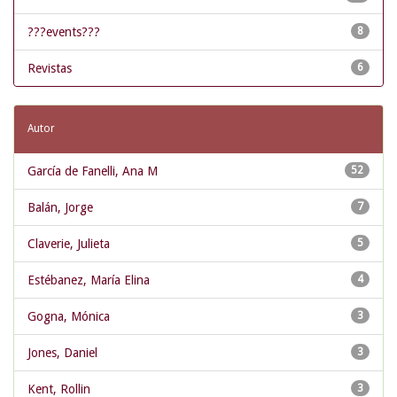
???events???
8
Revistas
6
Autor
García de Fanelli, Ana M
52
Balán, Jorge
7
Claverie, Julieta
5
Estébanez, María Elina
4
Gogna, Mónica
3
Jones, Daniel
3
Kent, Rollin
3