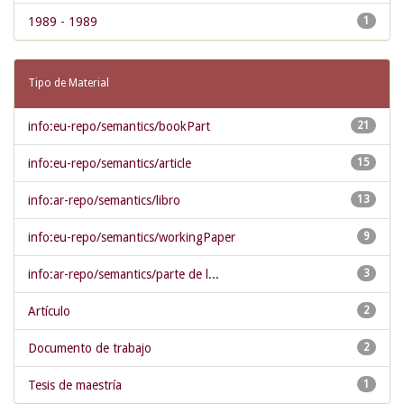
1989 - 1989
1
Tipo de Material
info:eu-repo/semantics/bookPart
21
info:eu-repo/semantics/article
15
info:ar-repo/semantics/libro
13
info:eu-repo/semantics/workingPaper
9
info:ar-repo/semantics/parte de l...
3
Artículo
2
Documento de trabajo
2
Tesis de maestría
1