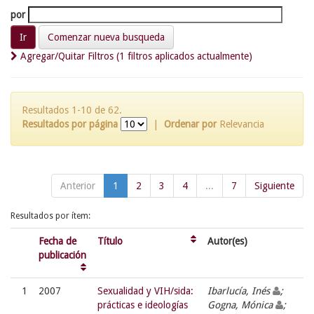
por
Comenzar nueva busqueda
Agregar/Quitar Filtros (1 filtros aplicados actualmente)
Resultados 1-10 de 62.
Resultados por página
|
Ordenar por
Relevancia
Anterior
1
2
3
4
...
7
Siguiente
Resultados por ítem:
Fecha de
Título
Autor(es)
publicación
1
2007
Sexualidad y VIH/sida:
Ibarlucía, Inés
;
prácticas e ideologías
Gogna, Mónica
;