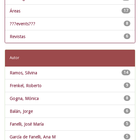
Áreas
17
???events???
8
Revistas
6
Autor
Ramos, Silvina
14
Frenkel, Roberto
9
Gogna, Mónica
8
Balán, Jorge
6
Fanelli, José María
5
García de Fanelli, Ana M
5