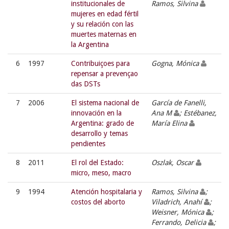
institucionales de
Ramos, Silvina
mujeres en edad fértil
y su relación con las
muertes maternas en
la Argentina
6
1997
Contribuiçoes para
Gogna, Mónica
repensar a prevençao
das DSTs
7
2006
El sistema nacional de
García de Fanelli,
innovación en la
Ana M
; Estébanez,
Argentina: grado de
María Elina
desarrollo y temas
pendientes
8
2011
El rol del Estado:
Oszlak, Oscar
micro, meso, macro
9
1994
Atención hospitalaria y
Ramos, Silvina
;
costos del aborto
Viladrich, Anahí
;
Weisner, Mónica
;
Ferrando, Delicia
;