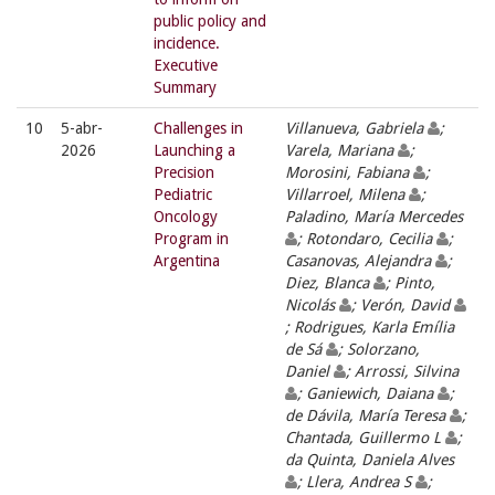
public policy and
incidence.
Executive
Summary
10
5-abr-
Challenges in
Villanueva, Gabriela
;
2026
Launching a
Varela, Mariana
;
Precision
Morosini, Fabiana
;
Pediatric
Villarroel, Milena
;
Oncology
Paladino, María Mercedes
Program in
; Rotondaro, Cecilia
;
Argentina
Casanovas, Alejandra
;
Diez, Blanca
; Pinto,
Nicolás
; Verón, David
; Rodrigues, Karla Emília
de Sá
; Solorzano,
Daniel
; Arrossi, Silvina
; Ganiewich, Daiana
;
de Dávila, María Teresa
;
Chantada, Guillermo L
;
da Quinta, Daniela Alves
; Llera, Andrea S
;