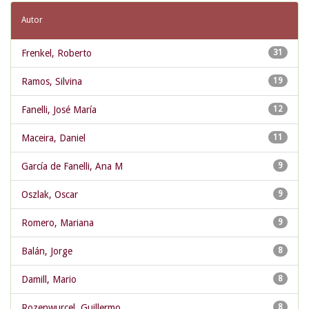
Autor
Frenkel, Roberto
31
Ramos, Silvina
19
Fanelli, José María
12
Maceira, Daniel
11
García de Fanelli, Ana M
9
Oszlak, Oscar
9
Romero, Mariana
9
Balán, Jorge
8
Damill, Mario
8
Rozenwurcel, Guillermo
8