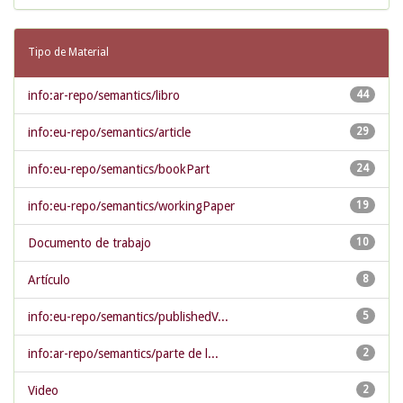
Tipo de Material
info:ar-repo/semantics/libro
44
info:eu-repo/semantics/article
29
info:eu-repo/semantics/bookPart
24
info:eu-repo/semantics/workingPaper
19
Documento de trabajo
10
Artículo
8
info:eu-repo/semantics/publishedV...
5
info:ar-repo/semantics/parte de l...
2
Video
2