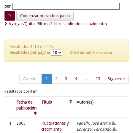
por
Comenzar nueva busqueda
Agregar/Quitar Filtros (1 filtros aplicados actualmente)
Resultados 1-10 de 146.
Resultados por página
|
Ordenar por
Relevancia
Anterior
1
2
3
4
...
15
Siguiente
Resultados por ítem:
Fecha de
Título
Autor(es)
publicación
1
2003
Fluctuaciones y
Fanelli, José María
;
crecimiento
Lorenzo, Fernando
;