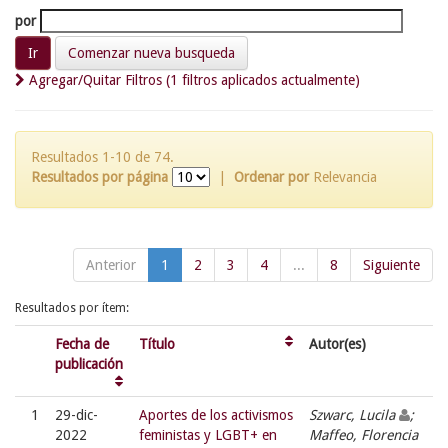
por
Comenzar nueva busqueda
Agregar/Quitar Filtros (1 filtros aplicados actualmente)
Resultados 1-10 de 74.
Resultados por página
|
Ordenar por
Relevancia
Anterior
1
2
3
4
...
8
Siguiente
Resultados por ítem:
Fecha de
Título
Autor(es)
publicación
1
29-dic-
Aportes de los activismos
Szwarc, Lucila
;
2022
feministas y LGBT+ en
Maffeo, Florencia