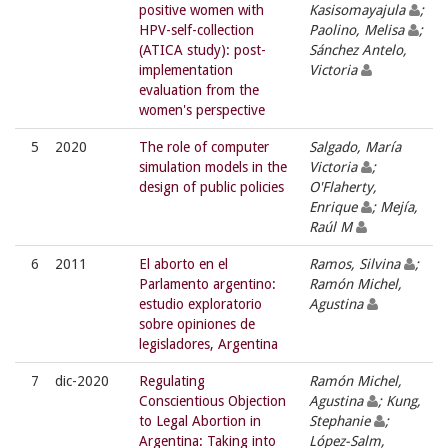
positive women with
Kasisomayajula
;
HPV-self-collection
Paolino, Melisa
;
(ATICA study): post-
Sánchez Antelo,
implementation
Victoria
evaluation from the
women's perspective
5
2020
The role of computer
Salgado, María
simulation models in the
Victoria
;
design of public policies
O'Flaherty,
Enrique
; Mejía,
Raúl M
6
2011
El aborto en el
Ramos, Silvina
;
Parlamento argentino:
Ramón Michel,
estudio exploratorio
Agustina
sobre opiniones de
legisladores, Argentina
7
dic-2020
Regulating
Ramón Michel,
Conscientious Objection
Agustina
; Kung,
to Legal Abortion in
Stephanie
;
Argentina: Taking into
López-Salm,