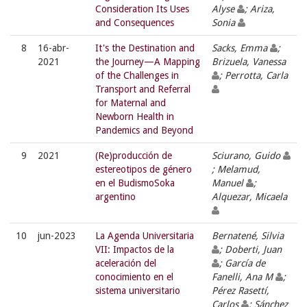
Consideration Its Uses
Alyse
; Ariza,
and Consequences
Sonia
8
16-abr-
It's the Destination and
Sacks, Emma
;
2021
the Journey—A Mapping
Brizuela, Vanessa
of the Challenges in
; Perrotta, Carla
Transport and Referral
for Maternal and
Newborn Health in
Pandemics and Beyond
9
2021
(Re)producción de
Sciurano, Guido
estereotipos de género
; Melamud,
en el BudismoSoka
Manuel
;
argentino
Alquezar, Micaela
10
jun-2023
La Agenda Universitaria
Bernatené, Silvia
VII: Impactos de la
; Doberti, Juan
aceleración del
; García de
conocimiento en el
Fanelli, Ana M
;
sistema universitario
Pérez Rasettí,
Carlos
; Sánchez