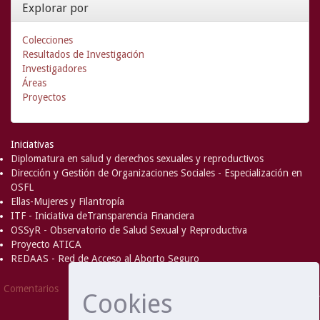
Explorar por
Colecciones
Resultados de Investigación
Investigadores
Áreas
Proyectos
Iniciativas
Diplomatura en salud y derechos sexuales y reproductivos
Dirección y Gestión de Organizaciones Sociales - Especialización en
OSFL
Ellas-Mujeres y Filantropía
ITF - Iniciativa deTransparencia Financiera
OSSyR - Observatorio de Salud Sexual y Reproductiva
Proyecto ATICA
REDAAS - Red de Acceso al Aborto Seguro
DSpace Software
Copyright © 2002-
Comentarios
Cookies
2008
MIT
and
Hewlett-Packard
- Extensión mantenida y
optimizado por