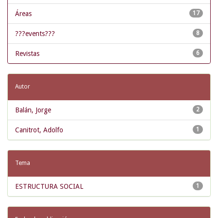
Áreas
17
???events???
8
Revistas
6
Autor
Balán, Jorge
2
Canitrot, Adolfo
1
Tema
ESTRUCTURA SOCIAL
1