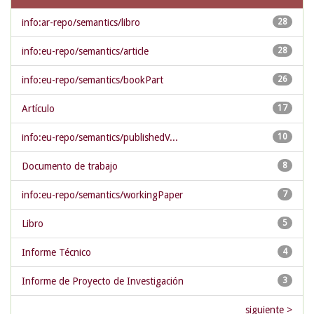
info:ar-repo/semantics/libro
28
info:eu-repo/semantics/article
28
info:eu-repo/semantics/bookPart
26
Artículo
17
info:eu-repo/semantics/publishedV...
10
Documento de trabajo
8
info:eu-repo/semantics/workingPaper
7
Libro
5
Informe Técnico
4
Informe de Proyecto de Investigación
3
siguiente >