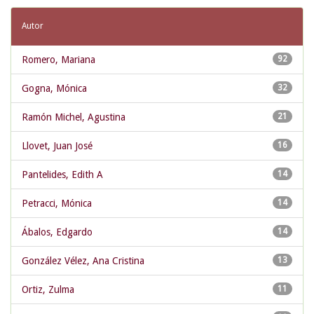
Autor
Romero, Mariana
92
Gogna, Mónica
32
Ramón Michel, Agustina
21
Llovet, Juan José
16
Pantelides, Edith A
14
Petracci, Mónica
14
Ábalos, Edgardo
14
González Vélez, Ana Cristina
13
Ortiz, Zulma
11