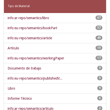
Tipo de Material
info:ar-repo/semantics/libro
67
info:eu-repo/semantics/bookPart
57
info:eu-repo/semantics/article
49
Artículo
19
info:eu-repo/semantics/workingPaper
17
Documento de trabajo
9
info:eu-repo/semantics/publishedV...
9
Libro
9
Informe Técnico
6
info:ar-repo/semantics/artículo
2