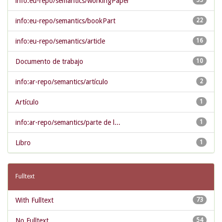
info:eu-repo/semantics/workingPaper
33
info:eu-repo/semantics/bookPart
22
info:eu-repo/semantics/article
16
Documento de trabajo
10
info:ar-repo/semantics/artículo
2
Artículo
1
info:ar-repo/semantics/parte de l...
1
Libro
1
Fulltext
With Fulltext
73
No Fulltext
54