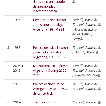
riqueza en un período
de inestabilidad
macroeconómica
2
1996
Democratic restoration
Damill, Mario
;
and economic policy:
Frenkel, Roberto
Argentina 1984-1991
; Morales, Juan A
; McMahon,
Gary
3
1988
Política de estabilización
Frenkel, Roberto
y mercado de trabajo.
; Damill, Mario
Argentina, 1985-1987
4
26-mar-
Macroeconomic Policy in
Damill, Mario
;
2015
Argentina During 2002–
Frenkel, Roberto
2013
; Rapetti, Martín
5
1988
Política económica de
Damill, Mario
;
emergencia y tentativas
Frenkel, Roberto
de concertación
6
2004
The crisis of the
Frenkel, Roberto