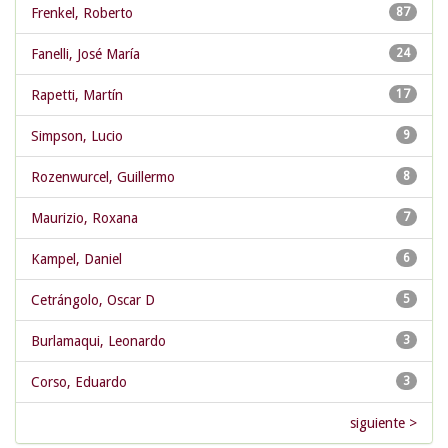
Frenkel, Roberto
87
Fanelli, José María
24
Rapetti, Martín
17
Simpson, Lucio
9
Rozenwurcel, Guillermo
8
Maurizio, Roxana
7
Kampel, Daniel
6
Cetrángolo, Oscar D
5
Burlamaqui, Leonardo
3
Corso, Eduardo
3
siguiente >