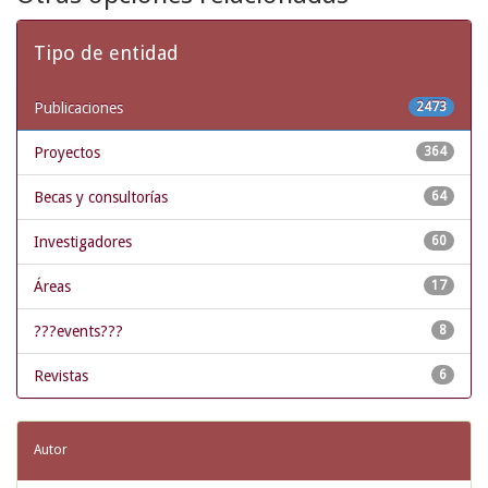
Tipo de entidad
Publicaciones
2473
Proyectos
364
Becas y consultorías
64
Investigadores
60
Áreas
17
???events???
8
Revistas
6
Autor