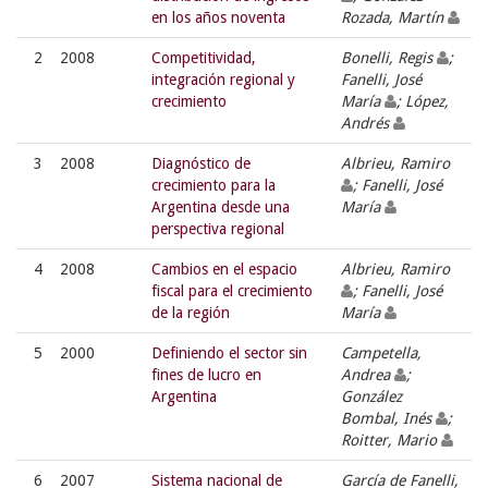
en los años noventa
Rozada, Martín
2
2008
Competitividad,
Bonelli, Regis
;
integración regional y
Fanelli, José
crecimiento
María
; López,
Andrés
3
2008
Diagnóstico de
Albrieu, Ramiro
crecimiento para la
; Fanelli, José
Argentina desde una
María
perspectiva regional
4
2008
Cambios en el espacio
Albrieu, Ramiro
fiscal para el crecimiento
; Fanelli, José
de la región
María
5
2000
Definiendo el sector sin
Campetella,
fines de lucro en
Andrea
;
Argentina
González
Bombal, Inés
;
Roitter, Mario
6
2007
Sistema nacional de
García de Fanelli,