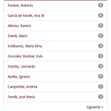
Frenkel, Roberto
6
García de Fanelli, Ana M
6
Albrieu, Ramiro
5
Damill, Mario
5
Estébanez, María Elina
4
González Bombal, Inés
4
Stanley, Leonardo
4
Apella, Ignacio
3
Campetella, Andrea
3
Fanelli, José María
3
siguiente >