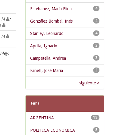
Estébanez, María Elina
4
na M
;
González Bombal, Inés
4
na
Stanley, Leonardo
4
na M
Apella, Ignacio
3
anley,
Campetella, Andrea
3
Fanelli, José María
3
siguiente >
Tema
ARGENTINA
19
POLITICA ECONOMICA
8