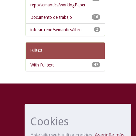
repo/semantics/workingPaper
Documento de trabajo
16
info:ar-repo/semantics/libro
2
Fulltext
With Fulltext
47
Cookies
Este sitio web utiliza cookies
Averigüe más