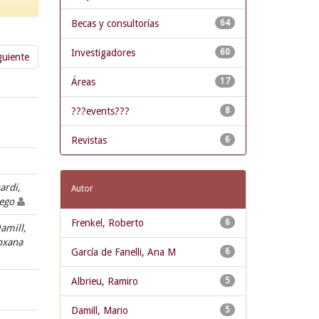
Becas y consultorías
64
Investigadores
60
guiente
Áreas
17
???events???
8
Revistas
6
ardi,
Autor
iego
Frenkel, Roberto
6
Damill,
Roxana
García de Fanelli, Ana M
6
Albrieu, Ramiro
5
Damill, Mario
5