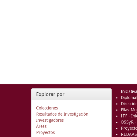
Iniciativ
Explorar por
Diplomat
Direcció
Colecciones
Ellas-Muj
Resultados de Investigación
ITF - In
Investigadores
OSSyR - 
Áreas
Proyect
Proyectos
REDAAS 