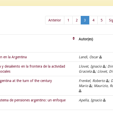
Anterior
1
2
3
4
5
Si
Autor(es)
ón en la Argentina
Landi, Oscar
y desaliento en la frontera de la actividad
Llovet, Ignacio
; Din
ociales
Graciela
; Llovet, D
entina at the turn of the century
Frenkel, Roberto
; 
Mario
; Maurizio, 
istema de pensiones argentino: un enfoque
Apella, Ignacio