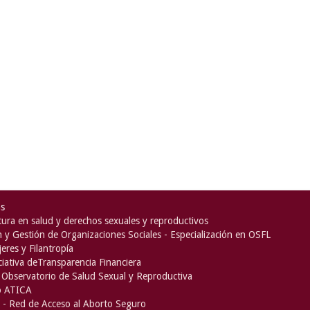
as
ura en salud y derechos sexuales y reproductivos
n y Gestión de Organizaciones Sociales - Especialización en OSFL
eres y Filantropía
iciativa deTransparencia Financiera
Observatorio de Salud Sexual y Reproductiva
o ATICA
- Red de Acceso al Aborto Seguro