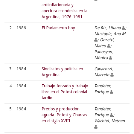
antiinflacionaria y
apertura económica en la
Argentina, 1976-1981
2
1986
El Parlamento hoy
De Riz, Liliana
;
Mustapic, Ana M
; Goretti,
Mateo
;
Panosyan,
Mónica
3
1984
Sindicatos y política en
Cavarozzi,
Argentina
Marcelo
4
1984
Trabajo forzado y trabajo
Tandeter,
libre en el Potosí colonial
Enrique
tardío
5
1984
Precios y producción
Tandeter,
agraria. Potosí y Charcas
Enrique
;
en el siglo XVIII
Wachtel, Nathan