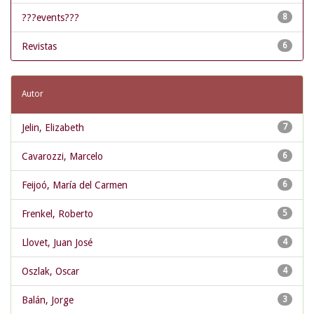
???events???
8
Revistas
6
Autor
Jelin, Elizabeth
7
Cavarozzi, Marcelo
6
Feijoó, María del Carmen
6
Frenkel, Roberto
5
Llovet, Juan José
4
Oszlak, Oscar
4
Balán, Jorge
3