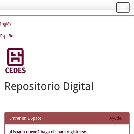
Skip
navigation
Inglés
Español
Repositorio Digital
Entrar en DSpace
Ayuda...
¿Usuario nuevo? haga clic para registrarse.