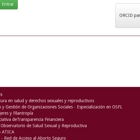
ORCID para
as
ura en salud y derechos sexuales y reproductivos
n y Gestión de Organizaciones Sociales - Especialización en OSFL
eres y Filantropía
iciativa deTransparencia Financiera
Observatorio de Salud Sexual y Reproductiva
o ATICA
- Red de Acceso al Aborto Seguro