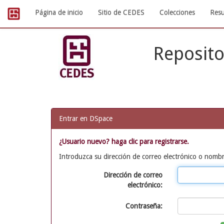
Skip
Página de inicio
Sitio de CEDES
Colecciones
Resu
navigation
Reposito
Entrar en DSpace
¿Usuario nuevo? haga clic para registrarse.
Introduzca su dirección de correo electrónico o nombr
Dirección de correo
electrónico:
Contraseña: