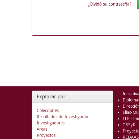
¿Olvidó su contraseña?
Iniciativ
Explorar por
Diplomat
Direcció
Colecciones
Ellas-Muj
Resultados de Investigación
ITF - In
Investigadores
OSSyR - 
Áreas
Proyect
Proyectos
REDAAS 