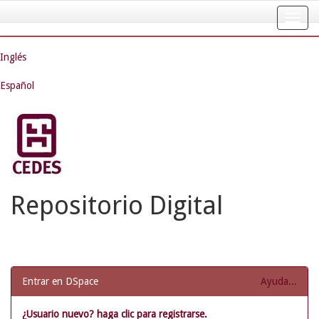
Skip
navigation
Inglés
Español
Repositorio Digital
Entrar en DSpace
Ayuda...
¿Usuario nuevo? haga clic para registrarse.