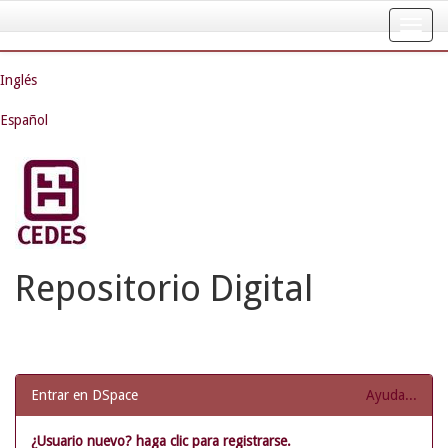
Skip
navigation
Inglés
Español
Repositorio Digital
Entrar en DSpace
Ayuda...
¿Usuario nuevo? haga clic para registrarse.