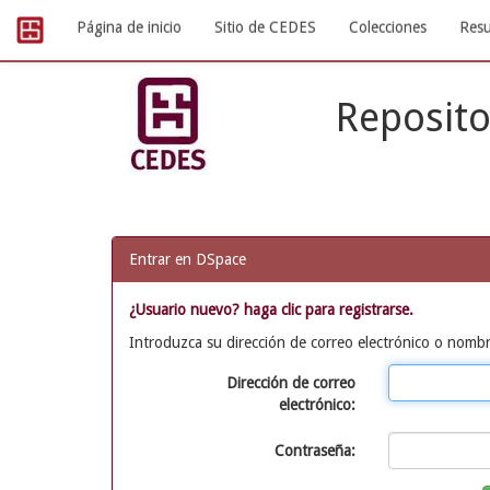
Skip
Página de inicio
Sitio de CEDES
Colecciones
Resu
navigation
Reposito
Entrar en DSpace
¿Usuario nuevo? haga clic para registrarse.
Introduzca su dirección de correo electrónico o nombr
Dirección de correo
electrónico:
Contraseña: