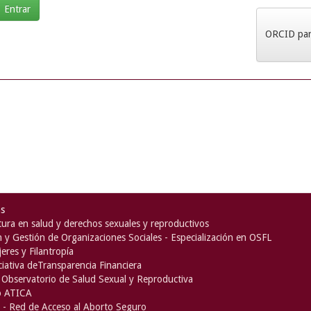
ORCID para
as
ura en salud y derechos sexuales y reproductivos
n y Gestión de Organizaciones Sociales - Especialización en OSFL
eres y Filantropía
iciativa deTransparencia Financiera
Observatorio de Salud Sexual y Reproductiva
o ATICA
- Red de Acceso al Aborto Seguro