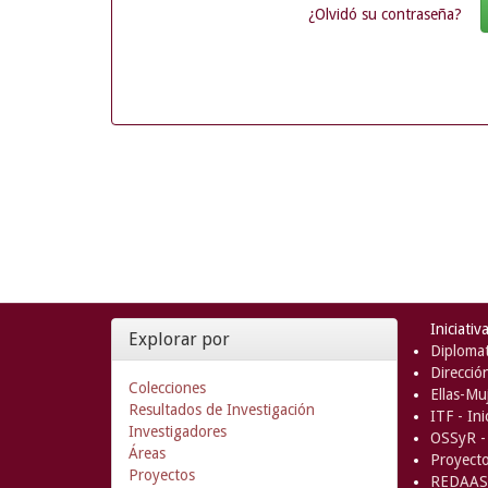
¿Olvidó su contraseña?
Iniciativ
Explorar por
Diplomat
Direcció
Colecciones
Ellas-Muj
Resultados de Investigación
ITF - In
Investigadores
OSSyR - 
Áreas
Proyect
Proyectos
REDAAS 