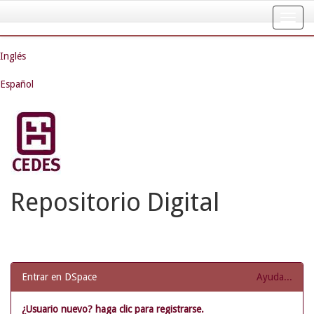
Skip
navigation
Inglés
Español
Repositorio Digital
Entrar en DSpace
Ayuda...
¿Usuario nuevo? haga clic para registrarse.