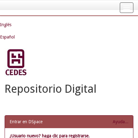
Skip
navigation
Inglés
Español
Repositorio Digital
Entrar en DSpace
Ayuda...
¿Usuario nuevo? haga clic para registrarse.