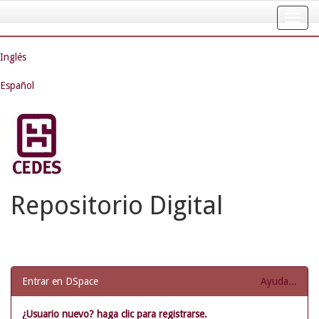
Skip
navigation
Inglés
Español
Repositorio Digital
Entrar en DSpace
Ayuda...
¿Usuario nuevo? haga clic para registrarse.