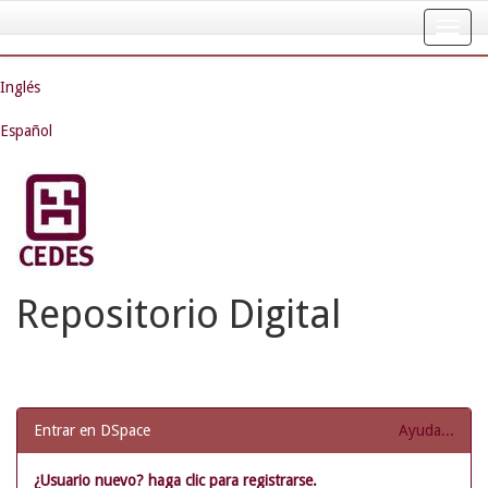
Skip
navigation
Inglés
Español
Repositorio Digital
Entrar en DSpace
Ayuda...
¿Usuario nuevo? haga clic para registrarse.