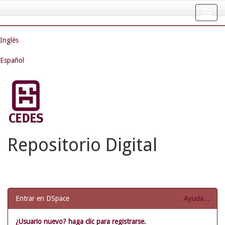
Skip
navigation
Inglés
Español
Repositorio Digital
Entrar en DSpace
Ayuda...
¿Usuario nuevo? haga clic para registrarse.