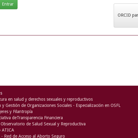
ORCID para
as
ura en salud y derechos sexuales y reproductivos
n y Gestión de Organizaciones Sociales - Especialización en OSFL
eres y Filantropía
iciativa deTransparencia Financiera
Observatorio de Salud Sexual y Reproductiva
o ATICA
- Red de Acceso al Aborto Seguro