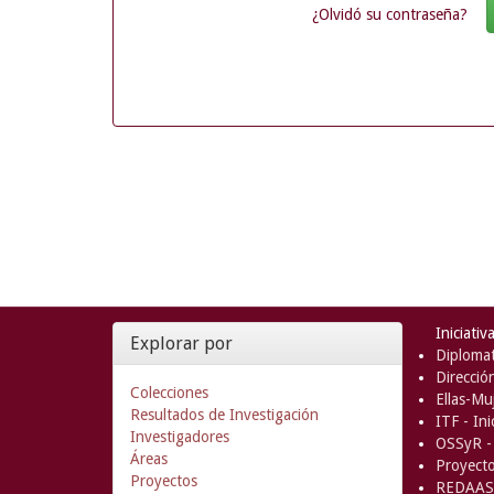
¿Olvidó su contraseña?
Iniciativ
Explorar por
Diplomat
Direcció
Colecciones
Ellas-Muj
Resultados de Investigación
ITF - In
Investigadores
OSSyR - 
Áreas
Proyect
Proyectos
REDAAS 