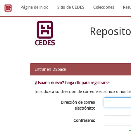
Skip
Página de inicio
Sitio de CEDES
Colecciones
Resu
navigation
Reposito
Entrar en DSpace
¿Usuario nuevo? haga clic para registrarse.
Introduzca su dirección de correo electrónico o nombr
Dirección de correo
electrónico:
Contraseña: