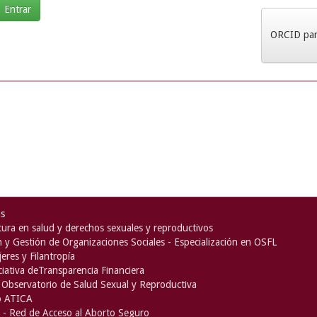
ORCID para
as
ura en salud y derechos sexuales y reproductivos
n y Gestión de Organizaciones Sociales - Especialización en OSFL
eres y Filantropía
iciativa deTransparencia Financiera
Observatorio de Salud Sexual y Reproductiva
o ATICA
- Red de Acceso al Aborto Seguro