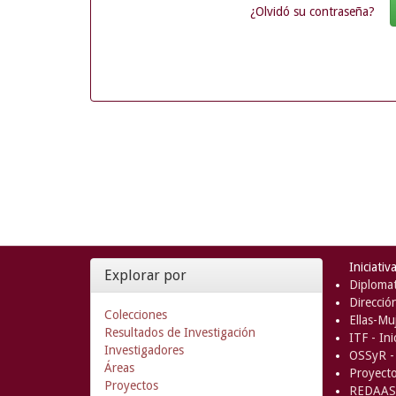
¿Olvidó su contraseña?
Iniciativ
Explorar por
Diplomat
Direcció
Colecciones
Ellas-Muj
Resultados de Investigación
ITF - In
Investigadores
OSSyR - 
Áreas
Proyect
Proyectos
REDAAS 