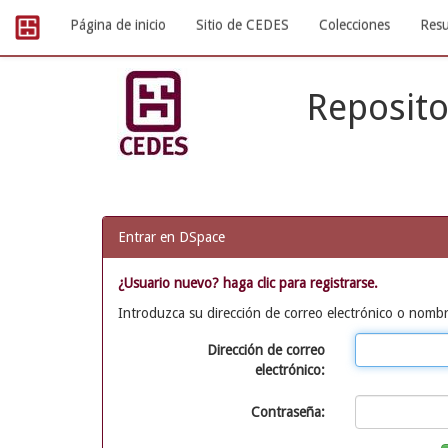
Skip
Página de inicio
Sitio de CEDES
Colecciones
Resu
navigation
Reposito
Entrar en DSpace
¿Usuario nuevo? haga clic para registrarse.
Introduzca su dirección de correo electrónico o nombr
Dirección de correo
electrónico:
Contraseña: