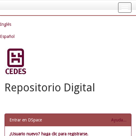
Skip
navigation
Inglés
Español
Repositorio Digital
Entrar en DSpace
Ayuda...
¿Usuario nuevo? haga clic para registrarse.