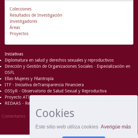
Colecciones
Resultados de Investigación
Investigadores
Áreas
Proyectos
Iniciativas
Diplomatura en salud y derechos sexuales y reproductivos
Dirección y Gestión de Organizaciones Sociales - Especialización en
OSFL
Ellas-Mujeres y Filantropía
ITF - Iniciativa deTransparencia Financiera
OSSyR - Observatorio de Salud Sexual y Reproductiva
Proyecto ATICA
REDAAS - Red de Acceso al Aborto Seguro
Cookies
DSpace Software
Copyright © 2002-
Comentarios
2008
MIT
and
Hewlett-Packard
- Extensión mantenida y
Este sitio web utiliza cookies
Averigüe más
optimizado por