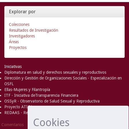
Explorar por
Colecciones
Resultados de Investigación
Investigadores
Áreas
Proyectos
Iniciativas
Diplomatura en salud y derechos sexuales y reproductivos
Dirección y Gestión de Organizaciones Sociales - Especialización en
OSFL
Ellas-Mujeres y Filantropía
ITF - Iniciativa deTransparencia Financiera
OSSyR - Observatorio de Salud Sexual y Reproductiva
Proyecto ATICA
REDAAS - Red de Acceso al Aborto Seguro
Cookies
DSpace Software
Copyright © 2002-
Comentarios
2008
MIT
and
Hewlett-Packard
- Extensión mantenida y