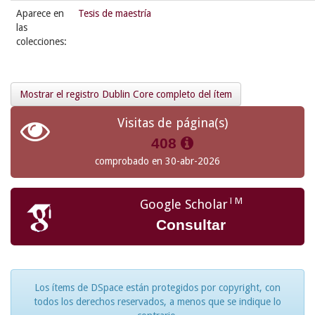
Aparece en
Tesis de maestría
las
colecciones:
Mostrar el registro Dublin Core completo del ítem
Visitas de página(s)
408
comprobado en 30-abr-2026
TM
Google Scholar
Consultar
Los ítems de DSpace están protegidos por copyright, con
todos los derechos reservados, a menos que se indique lo