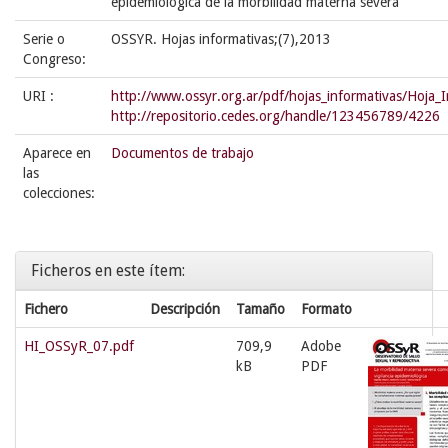
epidemiológica de la morbilidad materna severa
Serie o
OSSYR. Hojas informativas;(7),2013
Congreso:
URI :
http://www.ossyr.org.ar/pdf/hojas_informativas/Hoja
http://repositorio.cedes.org/handle/123456789/4226
Aparece en
Documentos de trabajo
las
colecciones:
Ficheros en este ítem:
Fichero
Descripción
Tamaño
Formato
HI_OSSyR_07.pdf
709,9
Adobe
kB
PDF