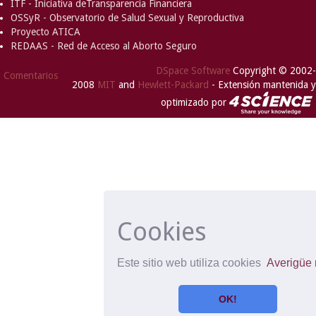
ITF - Iniciativa deTransparencia Financiera
OSSyR - Observatorio de Salud Sexual y Reproductiva
Proyecto ATICA
REDAAS - Red de Acceso al Aborto Seguro
DSpace Software
Copyright © 2002-
Comentarios
2008
MIT
and
Hewlett-Packard
- Extensión mantenida y
optimizado por
Cookies
Este sitio web utiliza cookies
Averigüe
OK!