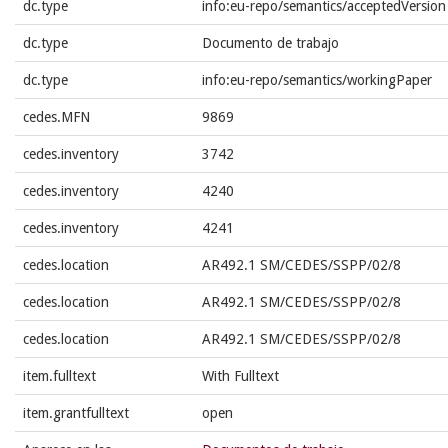
dc.type
info:eu-repo/semantics/acceptedVersion
dc.type
Documento de trabajo
dc.type
info:eu-repo/semantics/workingPaper
cedes.MFN
9869
cedes.inventory
3742
cedes.inventory
4240
cedes.inventory
4241
cedes.location
AR492.1 SM/CEDES/SSPP/02/8
cedes.location
AR492.1 SM/CEDES/SSPP/02/8
cedes.location
AR492.1 SM/CEDES/SSPP/02/8
item.fulltext
With Fulltext
item.grantfulltext
open