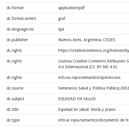
dc.format
application/pdf
dc.format.extent
graf
dc.language.iso
spa
dc.publisher
Buenos Aires. Argentina; CEDES
dc.rights
https://creativecommons.org/licenses/b
dc.rights
Licencia Creative Commons Atribución-S
4.0 Internacional (CC BY-ND 4.0)
dc.rights
info:eu-repo/semantics/openAccess
dc.source
Seminarios Salud y Política Pública;200
dc.subject
EQUIDAD EN SALUD
dc.title
Equidad en salud: teoría y praxis
dc.type
info:ar-repo/semantics/documento de tr