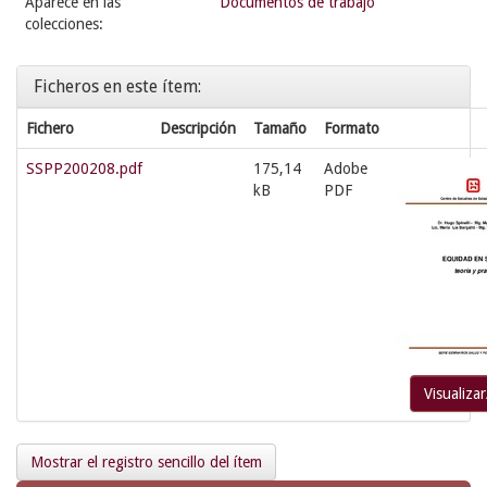
Aparece en las
Documentos de trabajo
colecciones:
Ficheros en este ítem:
Fichero
Descripción
Tamaño
Formato
SSPP200208.pdf
175,14
Adobe
kB
PDF
Visualizar
Mostrar el registro sencillo del ítem