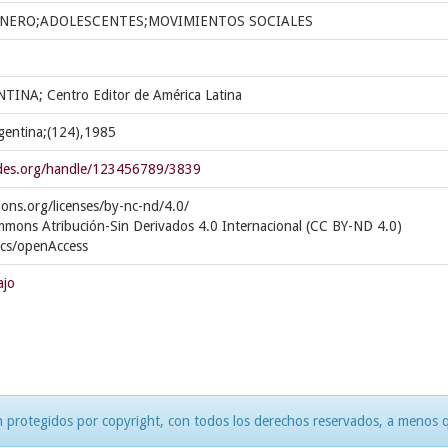
ENERO;ADOLESCENTES;MOVIMIENTOS SOCIALES
TINA; Centro Editor de América Latina
Argentina;(124),1985
cedes.org/handle/123456789/3839
ons.org/licenses/by-nc-nd/4.0/
mmons Atribución-Sin Derivados 4.0 Internacional (CC BY-ND 4.0)
ics/openAccess
ajo
 protegidos por copyright, con todos los derechos reservados, a menos qu