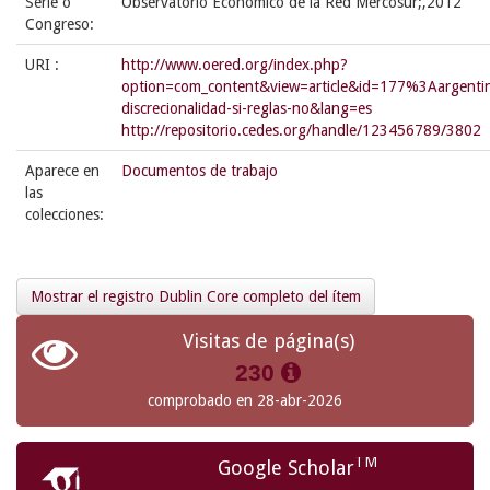
Serie o
Observatorio Económico de la Red Mercosur;,2012
Congreso:
URI :
http://www.oered.org/index.php?
option=com_content&view=article&id=177%3Aargenti
discrecionalidad-si-reglas-no&lang=es
http://repositorio.cedes.org/handle/123456789/3802
Aparece en
Documentos de trabajo
las
colecciones:
Mostrar el registro Dublin Core completo del ítem
Visitas de página(s)
230
comprobado en 28-abr-2026
TM
Google Scholar