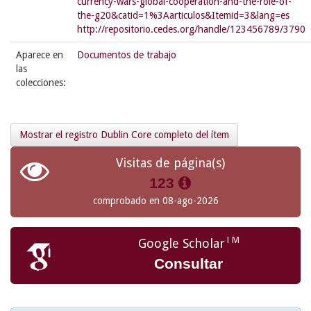
currency-wars-global-cooperation-and-the-role-of-
the-g20&catid=1%3Aarticulos&Itemid=3&lang=es
http://repositorio.cedes.org/handle/123456789/3790
Aparece en
Documentos de trabajo
las
colecciones:
Mostrar el registro Dublin Core completo del ítem
Visitas de página(s)
123
comprobado en 08-ago-2026
TM
Google Scholar
Consultar