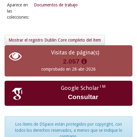
Aparece en
Documentos de trabajo
las
colecciones:
Mostrar el registro Dublin Core completo del ítem
Visitas de página(s)
2.057
comprobado en 28-abr-2026
TM
Google Scholar
Consultar
Los ítems de DSpace están protegidos por copyright, con
todos los derechos reservados, a menos que se indique lo
contrario.