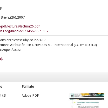
TF
 Briefs;(26),2007
r/pdf/lecturas/lectura26.pdf
cedes.org/handle/123456789/3682
ons.org/licenses/by-nc-nd/4.0/
mmons Atribución-Sin Derivados 4.0 Internacional (CC BY-ND 4.0)
ics/openAccess
ajo
ño
Formato
3 kB
Adobe PDF