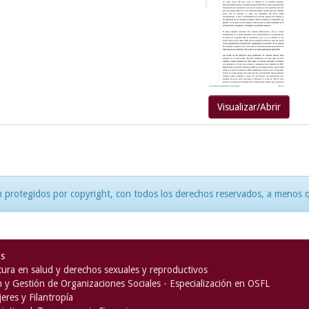
Visualizar/Abrir
 protegidos por copyright, con todos los derechos reservados, a menos qu
as
ura en salud y derechos sexuales y reproductivos
n y Gestión de Organizaciones Sociales - Especialización en OSFL
eres y Filantropía