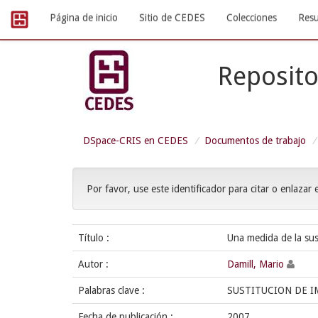
Skip
Página de inicio
Sitio de CEDES
Colecciones
Resu
navigation
Reposito
DSpace-CRIS en CEDES
Documentos de trabajo
Por favor, use este identificador para citar o enlazar 
Título :
Una medida de la sus
Autor :
Damill, Mario
Palabras clave :
SUSTITUCION DE 
Fecha de publicación :
2007